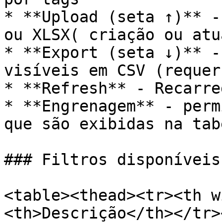
* **Upload (seta ↑)** -
ou XLSX( criação ou atu
* **Export (seta ↓)** -
visíveis em CSV (requer
* **Refresh** - Recarre
* **Engrenagem** - perm
que são exibidas na tab
### Filtros disponíveis
<table><thead><tr><th w
<th>Descrição</th></tr>