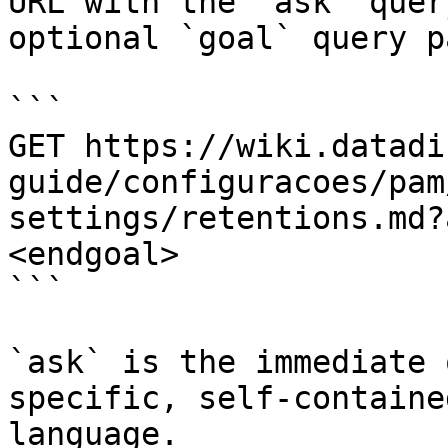
URL with the `ask` quer
optional `goal` query p
```

GET https://wiki.datadi
guide/configuracoes/pam
settings/retentions.md?
<endgoal>

```

`ask` is the immediate 
specific, self-containe
language.
