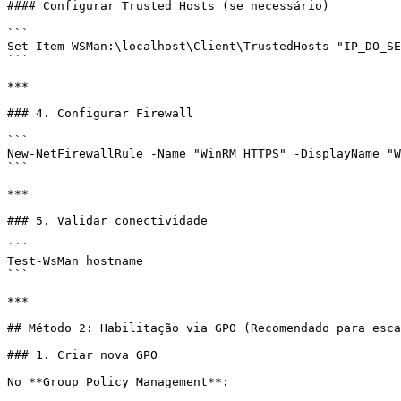
#### Configurar Trusted Hosts (se necessário)

```

Set-Item WSMan:\localhost\Client\TrustedHosts "IP_DO_SE
```

***

### 4. Configurar Firewall

```

New-NetFirewallRule -Name "WinRM HTTPS" -DisplayName "W
```

***

### 5. Validar conectividade

```

Test-WsMan hostname

```

***

## Método 2: Habilitação via GPO (Recomendado para esca
### 1. Criar nova GPO

No **Group Policy Management**:
