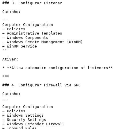
### 3. Configurar Listener

Caminho:

```

Computer Configuration

→ Policies

→ Administrative Templates

→ Windows Components

→ Windows Remote Management (WinRM)

→ WinRM Service

```

Ativar:

* **Allow automatic configuration of listeners**

***

### 4. Configurar Firewall via GPO

Caminho:

```

Computer Configuration

→ Policies

→ Windows Settings

→ Security Settings

→ Windows Defender Firewall

→ Inbound Rules
