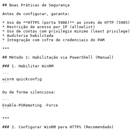
## Boas Práticas de Segurança

Antes de configurar, garanta:

* Uso de **HTTPS (porta 5986)** ao invés de HTTP (5985)

* Restrição de acesso por IP (allowlist)

* Uso de contas com privilégio mínimo (least privilege)

* Auditoria habilitada

* Integração com cofre de credenciais do PAM

***

## Método 1: Habilitação via PowerShell (Manual)

### 1. Habilitar WinRM

```

winrm quickconfig

```

Ou de forma silenciosa:

```

Enable-PSRemoting -Force

```

***

### 2. Configurar WinRM para HTTPS (Recomendado)
