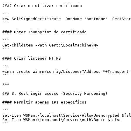
#### Criar ou utilizar certificado

```

New-SelfSignedCertificate -DnsName "hostname" -CertStor
```

#### Obter Thumbprint do certificado

```

Get-ChildItem -Path Cert:\LocalMachine\My

```

#### Criar listener HTTPS

```

winrm create winrm/config/Listener?Address=*+Transport=
```

***

### 3. Restringir acesso (Security Hardening)

#### Permitir apenas IPs específicos

```

Set-Item WSMan:\localhost\Service\AllowUnencrypted $fal
Set-Item WSMan:\localhost\Service\Auth\Basic $false

```
