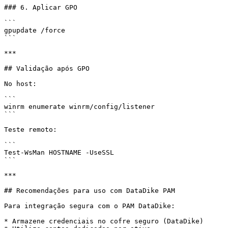
### 6. Aplicar GPO

```

gpupdate /force

```

***

## Validação após GPO

No host:

```

winrm enumerate winrm/config/listener

```

Teste remoto:

```

Test-WsMan HOSTNAME -UseSSL

```

***

## Recomendações para uso com DataDike PAM

Para integração segura com o PAM DataDike:

* Armazene credenciais no cofre seguro (DataDike)
