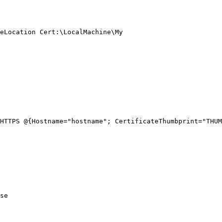
eLocation Cert:\LocalMachine\My

HTTPS @{Hostname="hostname"; CertificateThumbprint="THUM
se
