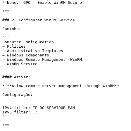
* Nome: `GPO - Enable WinRM Secure`

***

### 2. Configurar WinRM Service

Caminho:

```

Computer Configuration

→ Policies

→ Administrative Templates

→ Windows Components

→ Windows Remote Management (WinRM)

→ WinRM Service

```

#### Ativar:

* **Allow remote server management through WinRM**

Configuração:

```

IPv4 filter: IP_DO_SERVIDOR_PAM

IPv6 filter: ::

```

***
