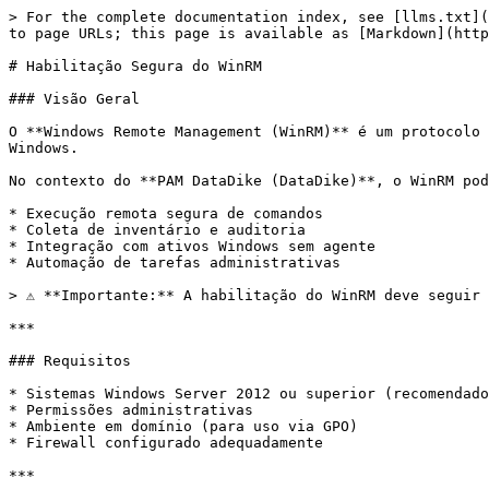
> For the complete documentation index, see [llms.txt](
to page URLs; this page is available as [Markdown](http
# Habilitação Segura do WinRM

### Visão Geral

O **Windows Remote Management (WinRM)** é um protocolo 
Windows.

No contexto do **PAM DataDike (DataDike)**, o WinRM pod
* Execução remota segura de comandos

* Coleta de inventário e auditoria

* Integração com ativos Windows sem agente

* Automação de tarefas administrativas

> ⚠️ **Importante:** A habilitação do WinRM deve seguir
***

### Requisitos

* Sistemas Windows Server 2012 ou superior (recomendado
* Permissões administrativas

* Ambiente em domínio (para uso via GPO)

* Firewall configurado adequadamente

***
