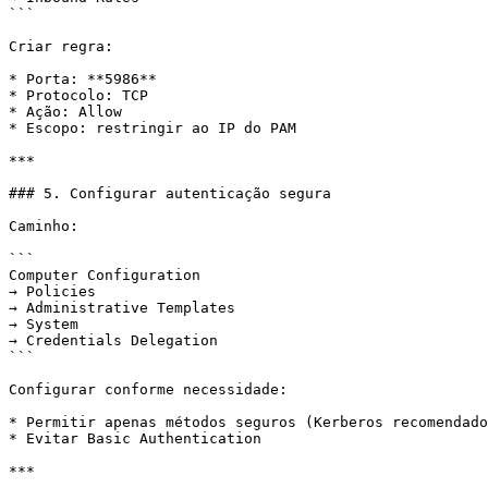
```

Criar regra:

* Porta: **5986**

* Protocolo: TCP

* Ação: Allow

* Escopo: restringir ao IP do PAM

***

### 5. Configurar autenticação segura

Caminho:

```

Computer Configuration

→ Policies

→ Administrative Templates

→ System

→ Credentials Delegation

```

Configurar conforme necessidade:

* Permitir apenas métodos seguros (Kerberos recomendado
* Evitar Basic Authentication

***
