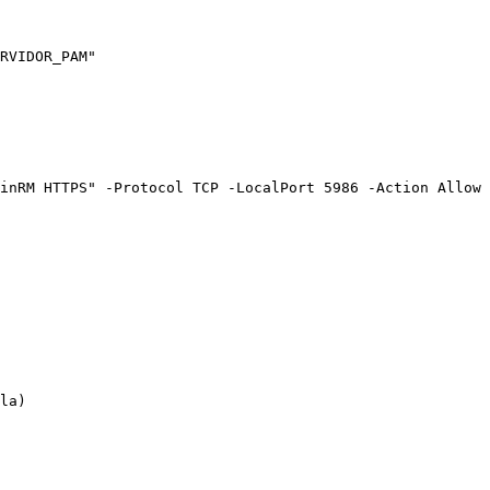
RVIDOR_PAM"

inRM HTTPS" -Protocol TCP -LocalPort 5986 -Action Allow

la)
