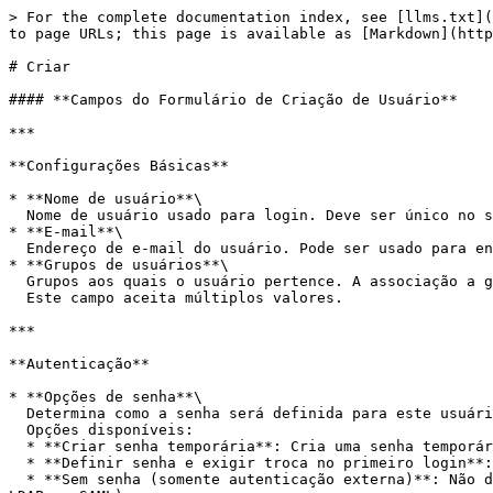
> For the complete documentation index, see [llms.txt](
to page URLs; this page is available as [Markdown](http
# Criar

#### **Campos do Formulário de Criação de Usuário**

***

**Configurações Básicas**

* **Nome de usuário**\

  Nome de usuário usado para login. Deve ser único no sistema e não pode conter espaços ou caracteres inválidos.

* **E-mail**\

  Endereço de e-mail do usuário. Pode ser usado para envio de notificações, redefinição de senha e autenticação em integrações externas.

* **Grupos de usuários**\

  Grupos aos quais o usuário pertence. A associação a grupos define permissões, regras de acesso e escopos organizacionais.\

  Este campo aceita múltiplos valores.

***

**Autenticação**

* **Opções de senha**\

  Determina como a senha será definida para este usuário.\

  Opções disponíveis:

  * **Criar senha temporária**: Cria uma senha temporária e exige que o usuário a troque no primeiro acesso.

  * **Definir senha e exigir troca no primeiro login**: Permite definir uma senha fixa, mas obriga o usuário a substituí-la no primeiro login.

  * **Sem senha (somente autenticação externa)**: Não define uma senha. Deve ser usado apenas quando o usuário irá se autenticar por meio de um provedor externo (como 