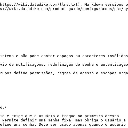
https://wiki.datadike.com/llms.txt). Markdown versions o
s://wiki.datadike.com/product-guide/configuracoes/pam/sy