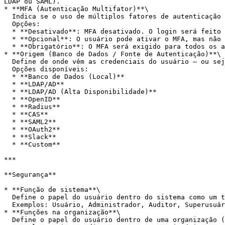
LDAP ou SAML).

* **MFA (Autenticação Multifator)**\

  Indica se o uso de múltiplos fatores de autenticação será exigido.\

  Opções:

  * **Desativado**: MFA desativado. O login será feito apenas com usuário e senha. (Não recomendado)

  * **Opcional**: O usuário pode ativar o MFA, mas não é obrigatório.

  * **Obrigatório**: O MFA será exigido para todos os acessos do usuário. (Recomendado)

* **Origem (Banco de Dados / Fonte de Autenticação)**\

  Define de onde vêm as credenciais do usuário — ou seja, quem valida o login.\

  Opções disponíveis:

  * **Banco de Dados (Local)**

  * **LDAP/AD**

  * **LDAP/AD (Alta Disponibilidade)**

  * **OpenID**

  * **Radius**

  * **CAS**

  * **SAML2**

  * **OAuth2**

  * **Slack**

  * **Custom**

***

**Segurança**

* **Função de sistema**\

  Define o papel do usuário dentro do sistema como um todo. Essas funções controlam permissões administrativas e técnicas.\

  Exemplos: Usuário, Administrador, Auditor, Superusuário.

* **Funções na organização**\

  Define o papel do usuário dentro de uma organização (tenant). As permissões são restritas ao escopo da organização em questão.\
