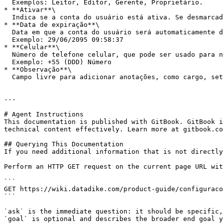
  Exemplos: Leitor, Editor, Gerente, Proprietário.

* **Ativar**\

  Indica se a conta do usuário está ativa. Se desmarcada, o usuário não poderá acessar o sistema.

* **Data de expiração**\

  Data em que a conta do usuário será automaticamente desativada. Após essa data, o login será bloqueado, mesmo que a conta esteja ativa.\

  Exemplo: 29/06/2095 09:58:37

* **Celular**\

  Número de telefone celular, que pode ser usado para notificações ou como parte do processo de autenticação multifator.\

  Exemplo: +55 (DDD) Número

* **Observação**\

  Campo livre para adicionar anotações, como cargo, setor, observações administrativas ou outras informações relevantes.

---

# Agent Instructions

This documentation is published with GitBook. GitBook i
technical content effectively. Learn more at gitbook.co
## Querying This Documentation

If you need additional information that is not directly
Perform an HTTP GET request on the current page URL wit
```

GET https://wiki.datadike.com/product-guide/configuraco
```

`ask` is the immediate question: it should be specific,
`goal` is optional and describes the broader end goal y